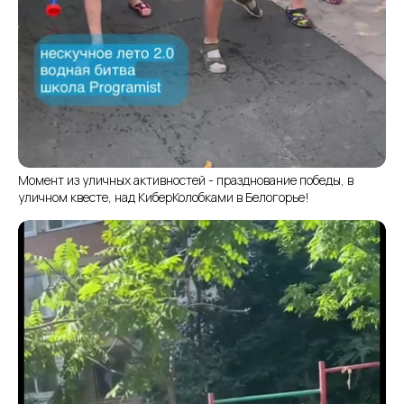
Момент из уличных активностей - празднование победы, в
уличном квесте, над КиберКолобками в Белогорье!